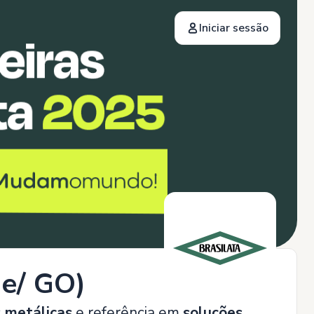
Iniciar sessão
de/ GO)
 metálicas
e referência em
soluções