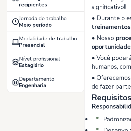
recipientes
significativo!!
• Durante o e
Jornada de trabalho
Meio período
treinamentos
• Nosso
proce
Modalidade de trabalho
Presencial
oportunidade
• Você poderá
Nível profissional
Estagiário
humanos, comp
• Oferecemo
Departamento
Engenharia
de fazer parte
Requisito
Responsabilid
Padroniza
Desenvolv