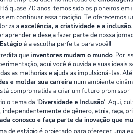
. Há quase 70 anos, temos sido os pioneiros em 
 em continuar essa tradição. Te oferecemos um
loriza a
excelência, a criatividade e a inclusão
r aprender e deseja fazer parte de nossa jorna
Estágio
é a escolha perfeita para você!!
redita que
inventores mudam o mundo
. Por 
xperimentação, aqui você é ouvida e suas ideais
as as melhorias e ajuda as impulsioná-las. Al
des e moldar sua carreira
num ambiente dinâmic
está comprometida a criar um futuro promissor.
io o tema da '
Diversidade e Inclusão
'. Aqui, 
, independentemente de gênero, etnia, raça, ori
rnada conosco e faça parte da inovação que m
a de estágio é projetado para oferecer uma ex