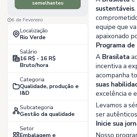
semelhantes
sustentáveis
comprometidos
6 de Fevereiro
equipe que va
Localização
apaixonado po
Rio Verde
Programa de 
Salário
A
Brasilata
ac
16 R$ - 16 R$
Bruto/hora
incentiva a e
acompanha tod
Categoria
suas habilida
Qualidade, produção e
I&D
excelência e 
Levamos a sér
Subcategoria
ser autênticos
Gestão da qualidade
Inicie sua jo
Setor
Nosso program
Embalagem e