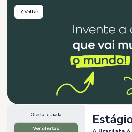
Voltar
Oferta fechada
Estági
Ver ofertas
A
Brasilata
é