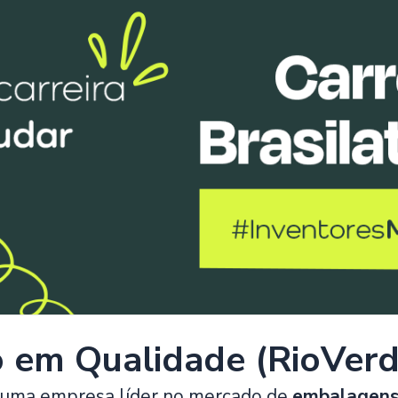
o em Qualidade (RioVer
 uma empresa líder no mercado de
embalagens